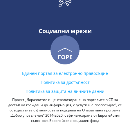
Социални мрежи
ГОРЕ
Единен портал за електронно правосъдие
Политика за достъпност
Политика за защита на личните данни
Проект „Доразвитие и централизиране на порталите в СП за
достъп на граждани до информация, е-услуги и е-правосъдие“, се
осъществява с финансовата подкрепа на Оперативна програма
„Добро управление“ 2014-2020, съфинансирана от Европейския
съюз чрез Европейския социален фонд