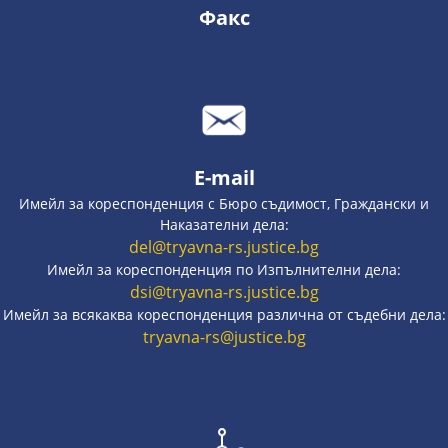
Факс
E-mail
Имейл за кореспонденция с Бюро съдимост, Граждански и
Наказателни дела:
del@tryavna-rs.justice.bg
Имейл за кореспонденция по Изпълнителни дела:
dsi@tryavna-rs.justice.bg
Имейл за всякаква кореспонденция различна от съдебни дела:
tryavna-rs@justice.bg